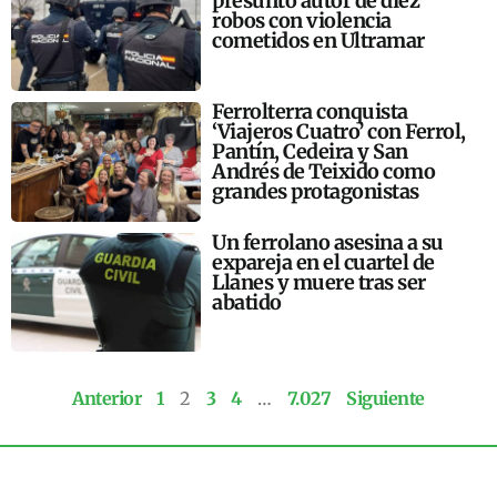
presunto autor de diez
robos con violencia
cometidos en Ultramar
Ferrolterra conquista
‘Viajeros Cuatro’ con Ferrol,
Pantín, Cedeira y San
Andrés de Teixido como
grandes protagonistas
Un ferrolano asesina a su
expareja en el cuartel de
Llanes y muere tras ser
abatido
Anterior
1
2
3
4
…
7.027
Siguiente