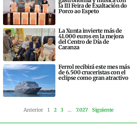
gastronomía y música con
la III Feira de Exaltación do
Porco ao Espeto
La Xunta invierte más de
41.000 euros en la mejora
del Centro de Día de
Caranza
Ferrol recibirá este mes más
de 6.500 cruceristas con el
eclipse como gran atractivo
Anterior
1
2
3
…
7.027
Siguiente