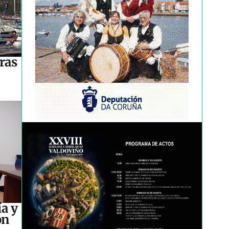
ras
a y
ón