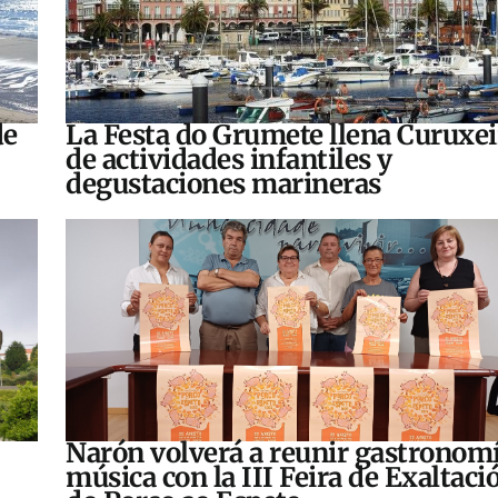
de
La Festa do Grumete llena Curuxei
de actividades infantiles y
degustaciones marineras
Narón volverá a reunir gastronomí
música con la III Feira de Exaltaci