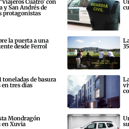
 ‘Viajeros Cuatro’ con
Un
ra y San Andrés de
cu
 protagonistas
bre la puerta a una
La
tente desde Ferrol
35
21 toneladas de basura
La
 en tres días
vi
co
esta Mondragón
Un
s en Xuvia
su