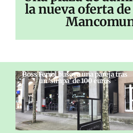
la nueva oferta de
Mancomun
Boss Ferrol busca a una pareja tras
un ‘simpa’ de 100 euros