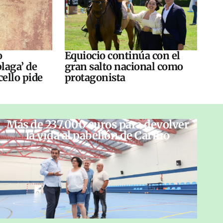
o
Equiocio continúa con el
laga’ de
gran salto nacional como
cello pide
protagonista
Más de 237.000 euros para devolver
la vida al pabellón de Cariño