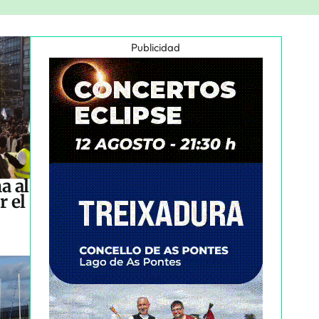
Publicidad
a al
r el