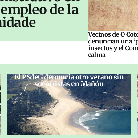
 empleo de la
idade
Vecinos de O Cot
denuncian una ‘p
insectos y el Con
calma
El PSdeG denuncia otro verano sin
socorristas en Mañón