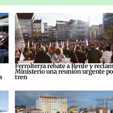
o
Ferrolterra rebate a Renfe y reclam
Ministerio una reunión urgente po
s
tren