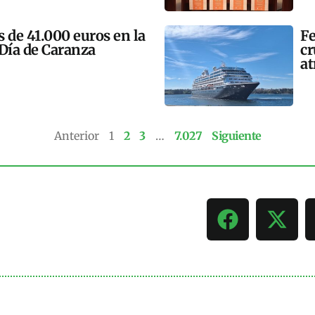
 de 41.000 euros en la
Fe
 Día de Caranza
cr
at
Anterior
1
2
3
…
7.027
Siguiente