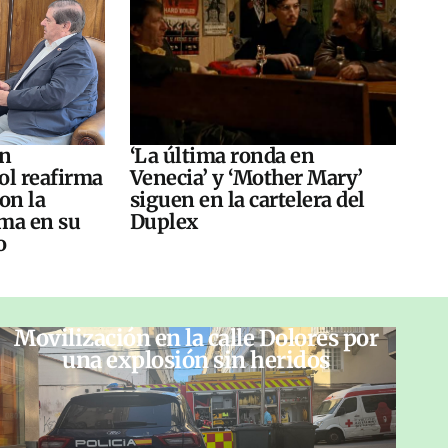
án
‘La última ronda en
ol reafirma
Venecia’ y ‘Mother Mary’
on la
siguen en la cartelera del
ma en su
Duplex
o
Movilización en la calle Dolores por
una explosión sin heridos