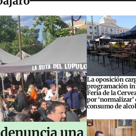
pájaro
La oposición carg
programación inf
Feria de la Cerve
por ‘normalizar’ 
consumo de alco
 denuncia una