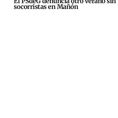
El PSdeG denuncia otro verano sin
socorristas en Mañón