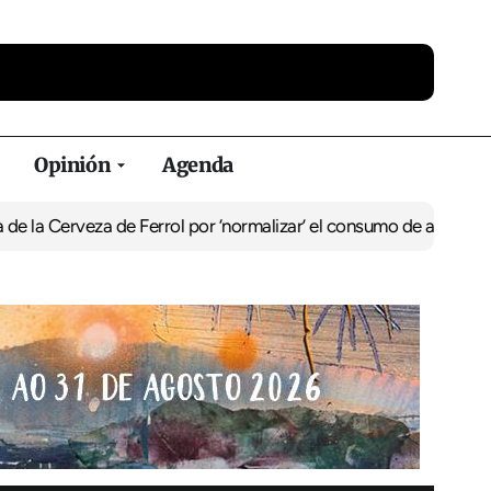
Opinión
Agenda
eza de Ferrol por ‘normalizar’ el consumo de alcohol
De Perlío a D