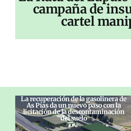
campaña de insu
cartel mani
La recuperación de la gasolinera de
As Pías da un nuevo paso con la
licitación de la descontaminación
del suelo