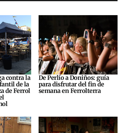
a contra la
De Perlío a Doniños: guía
antil de la
para disfrutar del fin de
za de Ferrol
semana en Ferrolterra
el
hol