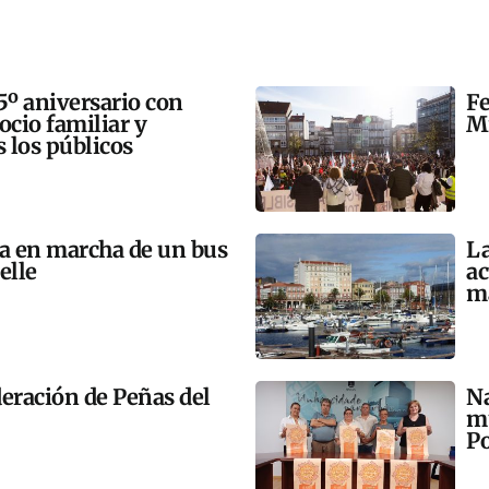
5º aniversario con
Fe
 ocio familiar y
Mi
s los públicos
ta en marcha de un bus
La
elle
ac
m
eración de Peñas del
Na
mú
Po