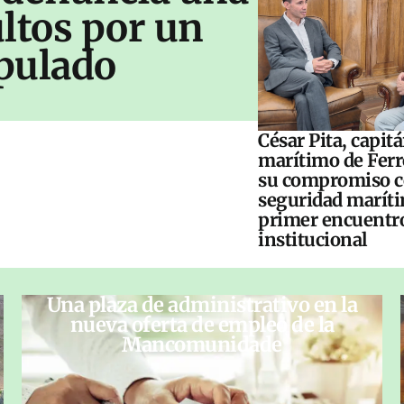
ltos por un
pulado
César Pita, capit
marítimo de Ferr
su compromiso c
seguridad maríti
primer encuentr
institucional
Una plaza de administrativo en la
nueva oferta de empleo de la
Mancomunidade