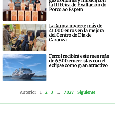
gastronomía y música con
la III Feira de Exaltación do
Porco ao Espeto
La Xunta invierte más de
41.000 euros en la mejora
del Centro de Día de
Caranza
Ferrol recibirá este mes más
de 6.500 cruceristas con el
eclipse como gran atractivo
Anterior
1
2
3
…
7.027
Siguiente