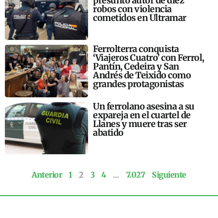
presunto autor de diez
robos con violencia
cometidos en Ultramar
Ferrolterra conquista
‘Viajeros Cuatro’ con Ferrol,
Pantín, Cedeira y San
Andrés de Teixido como
grandes protagonistas
Un ferrolano asesina a su
expareja en el cuartel de
Llanes y muere tras ser
abatido
Anterior
1
2
3
4
…
7.027
Siguiente