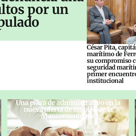
ltos por un
pulado
César Pita, capit
marítimo de Ferr
su compromiso c
seguridad maríti
primer encuentr
institucional
Una plaza de administrativo en la
nueva oferta de empleo de la
Mancomunidade