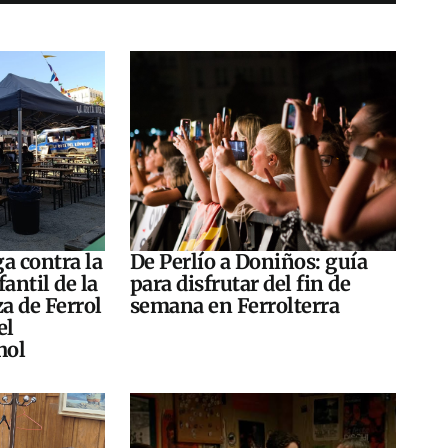
a contra la
De Perlío a Doniños: guía
antil de la
para disfrutar del fin de
za de Ferrol
semana en Ferrolterra
el
hol