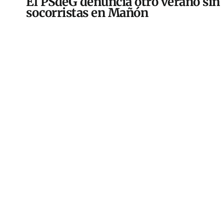
El PSdeG denuncia otro verano sin
socorristas en Mañón