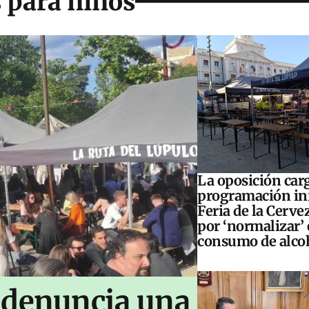
 para niños
La oposición carg
programación inf
Feria de la Cerve
por ‘normalizar’ 
consumo de alco
 denuncia una