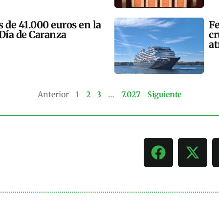
 de 41.000 euros en la
Fe
 Día de Caranza
cr
at
Anterior
1
2
3
…
7.027
Siguiente