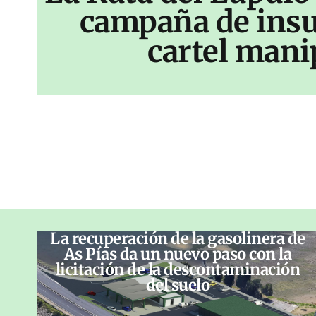
campaña de insu
cartel mani
La recuperación de la gasolinera de
As Pías da un nuevo paso con la
licitación de la descontaminación
del suelo