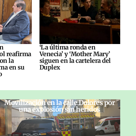
án
‘La última ronda en
ol reafirma
Venecia’ y ‘Mother Mary’
on la
siguen en la cartelera del
ma en su
Duplex
o
Movilización en la calle Dolores por
una explosión sin heridos