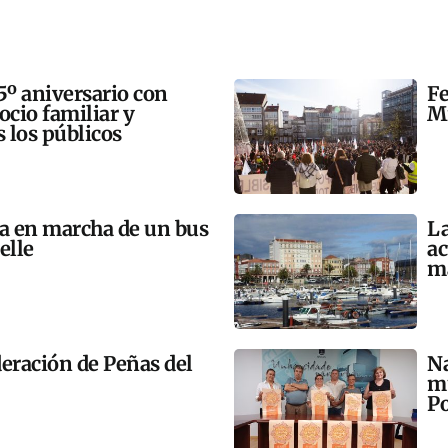
5º aniversario con
Fe
 ocio familiar y
Mi
s los públicos
ta en marcha de un bus
La
elle
ac
m
eración de Peñas del
Na
mú
Po