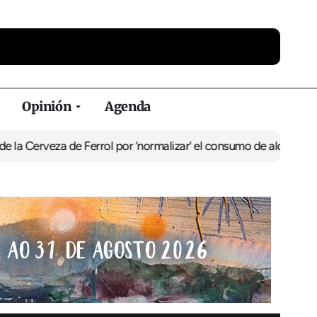
Opinión
Agenda
za de Ferrol por ‘normalizar’ el consumo de alcohol
De Perlío a Do