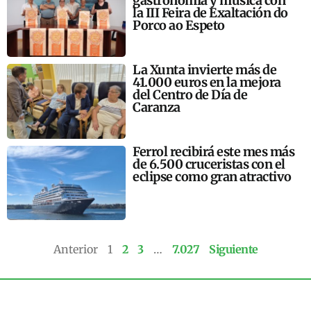
gastronomía y música con
la III Feira de Exaltación do
Porco ao Espeto
La Xunta invierte más de
41.000 euros en la mejora
del Centro de Día de
Caranza
Ferrol recibirá este mes más
de 6.500 cruceristas con el
eclipse como gran atractivo
Anterior
1
2
3
…
7.027
Siguiente