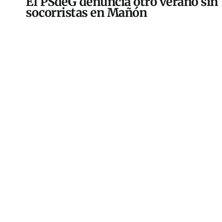
El PSdeG denuncia otro verano sin
socorristas en Mañón