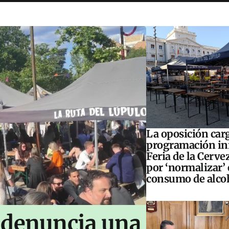
La oposición carg
programación inf
Feria de la Cerve
por ‘normalizar’ 
consumo de alco
 denuncia una