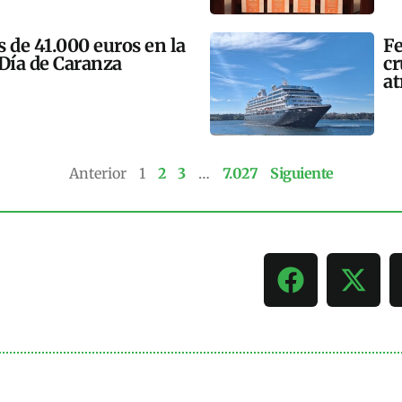
 de 41.000 euros en la
Fe
 Día de Caranza
cr
at
Anterior
1
2
3
…
7.027
Siguiente