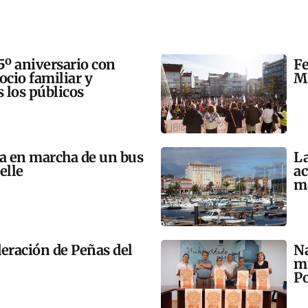
5º aniversario con
Fe
 ocio familiar y
Mi
s los públicos
ta en marcha de un bus
La
elle
ac
m
eración de Peñas del
Na
mú
Po