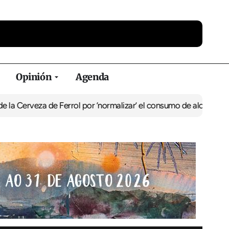
Opinión
Agenda
 de Ferrol por ‘normalizar’ el consumo de alcohol
De Perlío a Doni