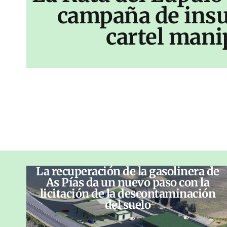
campaña de insu
cartel mani
La recuperación de la gasolinera de
As Pías da un nuevo paso con la
licitación de la descontaminación
del suelo