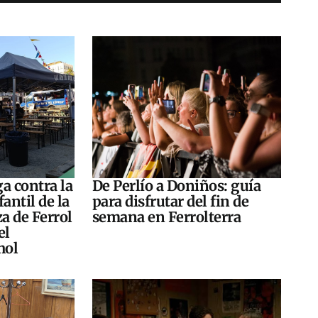
a contra la
De Perlío a Doniños: guía
antil de la
para disfrutar del fin de
za de Ferrol
semana en Ferrolterra
el
hol