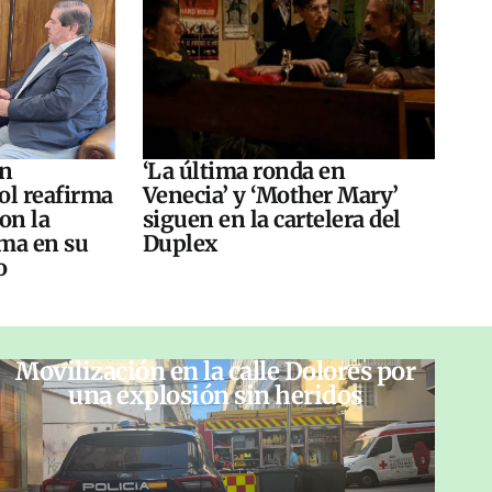
án
‘La última ronda en
ol reafirma
Venecia’ y ‘Mother Mary’
on la
siguen en la cartelera del
ma en su
Duplex
o
Movilización en la calle Dolores por
una explosión sin heridos