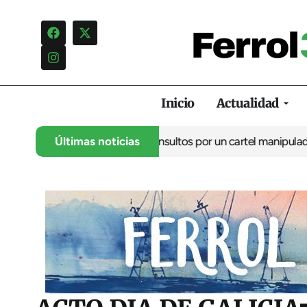
Inicio
Actualidad
ia una campaña de insultos por un cartel manipulado
Últimas noticias
La oposició