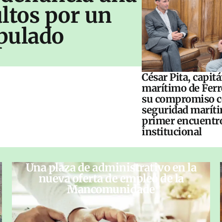
ltos por un
pulado
César Pita, capit
marítimo de Ferr
su compromiso c
seguridad maríti
primer encuentr
institucional
Una plaza de administrativo en la
nueva oferta de empleo de la
Mancomunidade