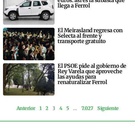
euros: así es la subasta que
llega a Ferrol
El Meirasland regresa con
Selecta al frente y
transporte gratuito
El PSOE pide al gobierno de
Rey Varela que aproveche
las ayudas para
renaturalizar Ferrol
Anterior
1
2
3
4
5
…
7.027
Siguiente