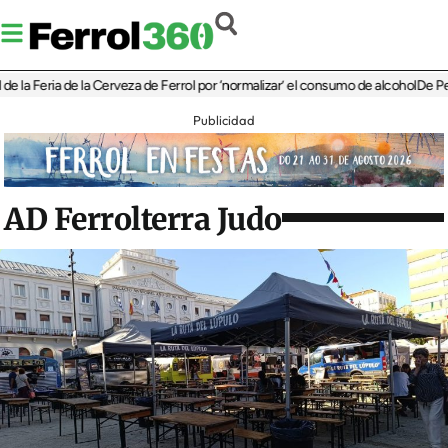
Feria de la Cerveza de Ferrol por ‘normalizar’ el consumo de alcohol
De Perlío a D
Publicidad
AD Ferrolterra Judo