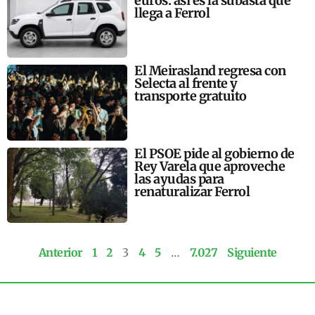
euros: así es la subasta que
llega a Ferrol
El Meirasland regresa con
Selecta al frente y
transporte gratuito
El PSOE pide al gobierno de
Rey Varela que aproveche
las ayudas para
renaturalizar Ferrol
Anterior
1
2
3
4
5
…
7.027
Siguiente