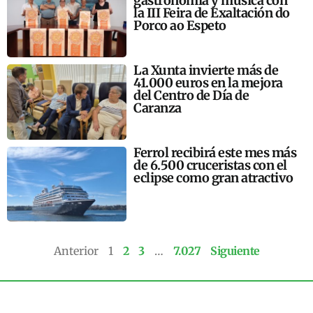
gastronomía y música con
la III Feira de Exaltación do
Porco ao Espeto
La Xunta invierte más de
41.000 euros en la mejora
del Centro de Día de
Caranza
Ferrol recibirá este mes más
de 6.500 cruceristas con el
eclipse como gran atractivo
Anterior
1
2
3
…
7.027
Siguiente