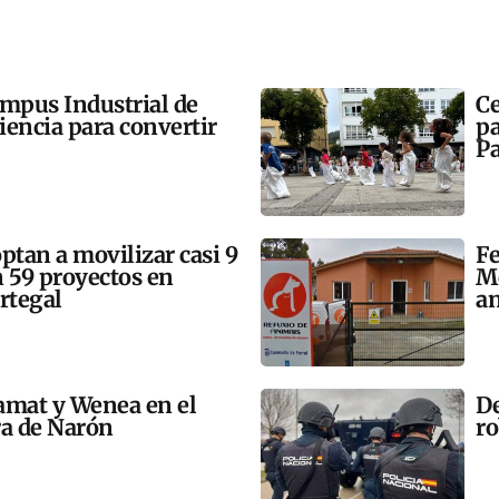
ampus Industrial de
Ce
ciencia para convertir
pa
Pa
tan a movilizar casi 9
Fe
n 59 proyectos en
Mo
rtegal
an
amat y Wenea en el
De
a de Narón
ro