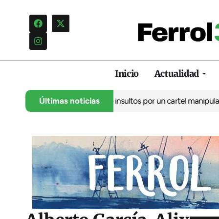
Inicio
Actualidad
ncia una campaña de insultos por un cartel manipulado
Últimas noticias
La oposic