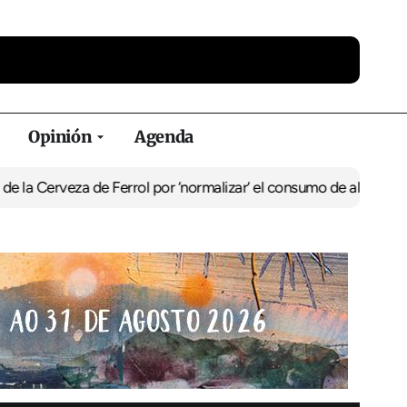
Opinión
Agenda
za de Ferrol por ‘normalizar’ el consumo de alcohol
De Perlío a Do