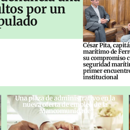
ltos por un
pulado
César Pita, capit
marítimo de Ferr
su compromiso c
seguridad maríti
primer encuentr
institucional
Una plaza de administrativo en la
nueva oferta de empleo de la
Mancomunidade