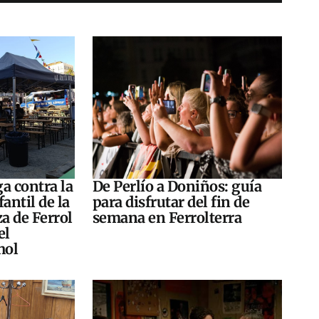
a contra la
De Perlío a Doniños: guía
antil de la
para disfrutar del fin de
za de Ferrol
semana en Ferrolterra
el
hol