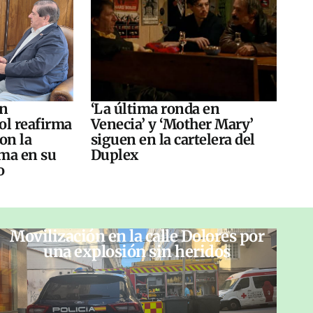
án
‘La última ronda en
ol reafirma
Venecia’ y ‘Mother Mary’
on la
siguen en la cartelera del
ma en su
Duplex
o
Movilización en la calle Dolores por
una explosión sin heridos