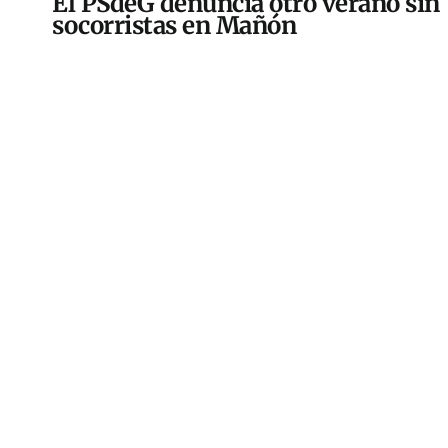
El PSdeG denuncia otro verano sin
socorristas en Mañón