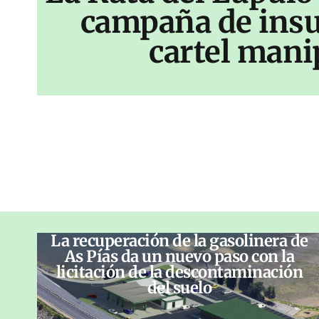
campaña de insu
cartel mani
La recuperación de la gasolinera de
As Pías da un nuevo paso con la
licitación de la descontaminación
del suelo