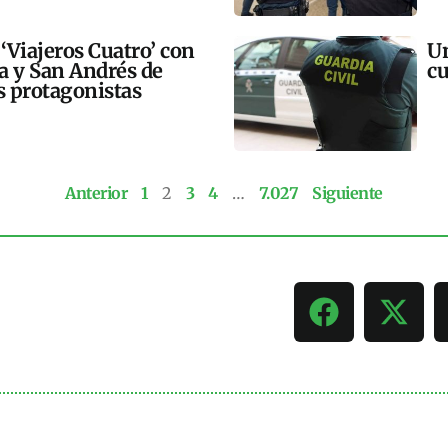
 ‘Viajeros Cuatro’ con
Un
ra y San Andrés de
cu
 protagonistas
Anterior
1
2
3
4
…
7.027
Siguiente