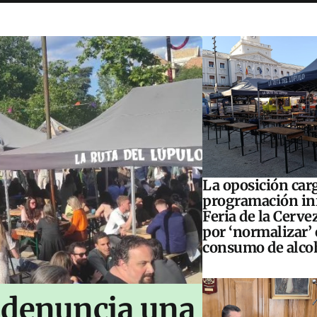
La oposición carg
programación inf
Feria de la Cerve
por ‘normalizar’ 
consumo de alco
 denuncia una