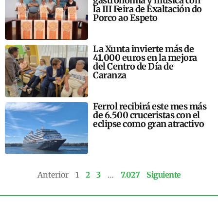
gastronomía y música con
la III Feira de Exaltación do
Porco ao Espeto
La Xunta invierte más de
41.000 euros en la mejora
del Centro de Día de
Caranza
Ferrol recibirá este mes más
de 6.500 cruceristas con el
eclipse como gran atractivo
Anterior
1
2
3
…
7.027
Siguiente