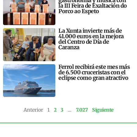
gastronomía y música con
la III Feira de Exaltación do
Porco ao Espeto
La Xunta invierte más de
41.000 euros en la mejora
del Centro de Día de
Caranza
Ferrol recibirá este mes más
de 6.500 cruceristas con el
eclipse como gran atractivo
Anterior
1
2
3
…
7.027
Siguiente