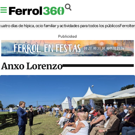
ías de hípica, ocio familiar y actividades para todos los públicos
Ferrolterra reb
Publicidad
Anxo Lorenzo