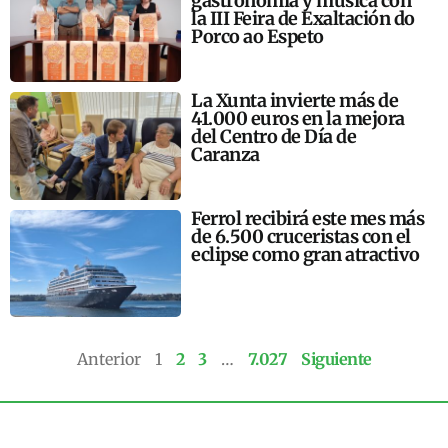
gastronomía y música con
la III Feira de Exaltación do
Porco ao Espeto
La Xunta invierte más de
41.000 euros en la mejora
del Centro de Día de
Caranza
Ferrol recibirá este mes más
de 6.500 cruceristas con el
eclipse como gran atractivo
Anterior
1
2
3
…
7.027
Siguiente