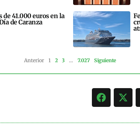
 de 41.000 euros en la
Fe
 Día de Caranza
cr
at
Anterior
1
2
3
…
7.027
Siguiente