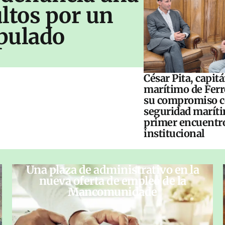
ltos por un
pulado
César Pita, capit
marítimo de Ferr
su compromiso c
seguridad maríti
primer encuentr
institucional
Una plaza de administrativo en la
nueva oferta de empleo de la
Mancomunidade