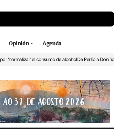
Opinión
Agenda
zar’ el consumo de alcohol
De Perlío a Doniños: guía para disfruta