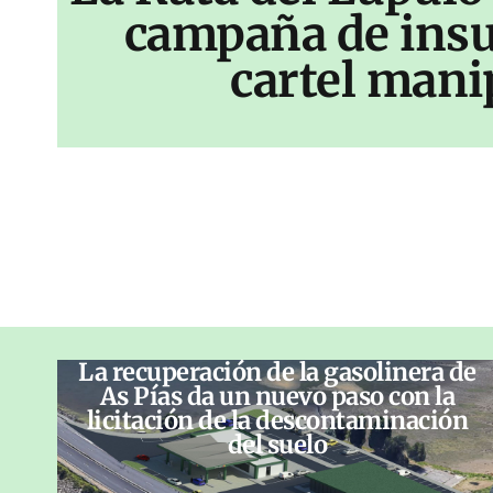
campaña de insu
cartel mani
La recuperación de la gasolinera de
As Pías da un nuevo paso con la
licitación de la descontaminación
del suelo