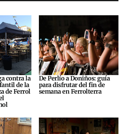
a contra la
De Perlío a Doniños: guía
antil de la
para disfrutar del fin de
za de Ferrol
semana en Ferrolterra
el
hol