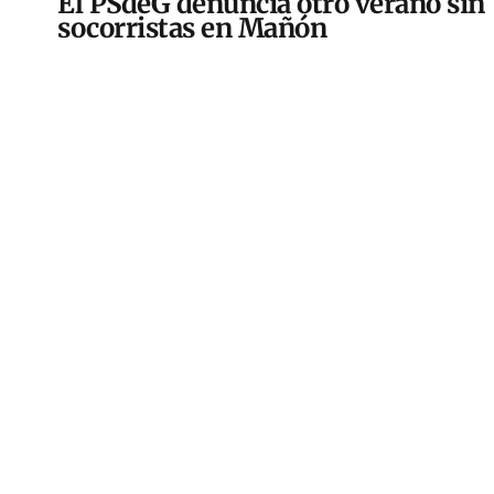
El PSdeG denuncia otro verano sin
socorristas en Mañón