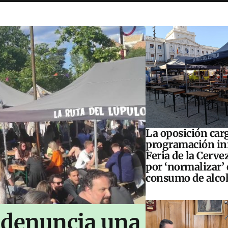
La oposición carg
programación inf
Feria de la Cerve
por ‘normalizar’ 
consumo de alco
 denuncia una