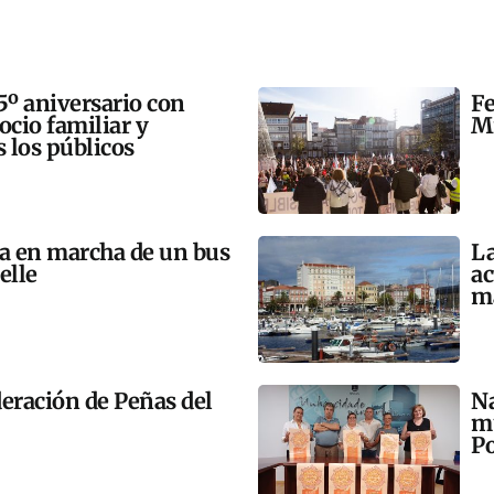
5º aniversario con
Fe
 ocio familiar y
Mi
s los públicos
ta en marcha de un bus
La
elle
ac
m
eración de Peñas del
Na
mú
Po