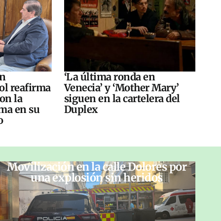
án
‘La última ronda en
ol reafirma
Venecia’ y ‘Mother Mary’
on la
siguen en la cartelera del
ma en su
Duplex
o
Movilización en la calle Dolores por
una explosión sin heridos