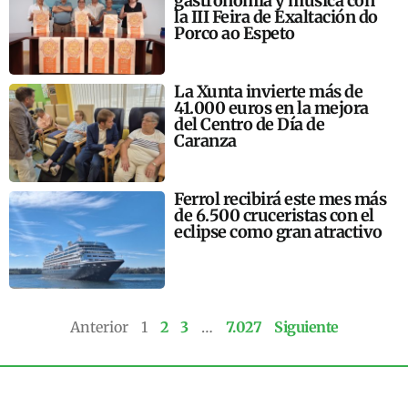
gastronomía y música con
la III Feira de Exaltación do
Porco ao Espeto
La Xunta invierte más de
41.000 euros en la mejora
del Centro de Día de
Caranza
Ferrol recibirá este mes más
de 6.500 cruceristas con el
eclipse como gran atractivo
Anterior
1
2
3
…
7.027
Siguiente