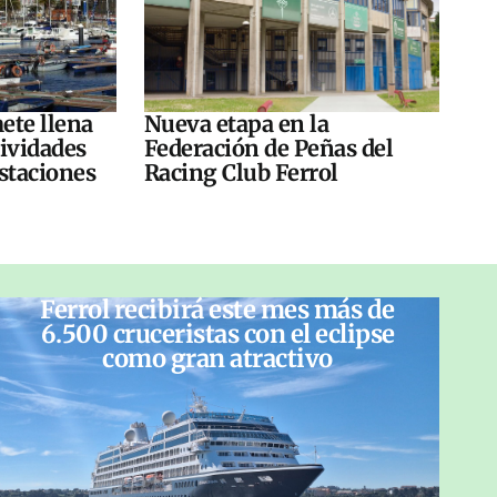
ete llena
Nueva etapa en la
tividades
Federación de Peñas del
ustaciones
Racing Club Ferrol
Ferrol recibirá este mes más de
6.500 cruceristas con el eclipse
como gran atractivo