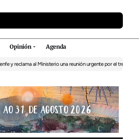
Opinión
Agenda
lama al Ministerio una reunión urgente por el tren
El BNG exige la