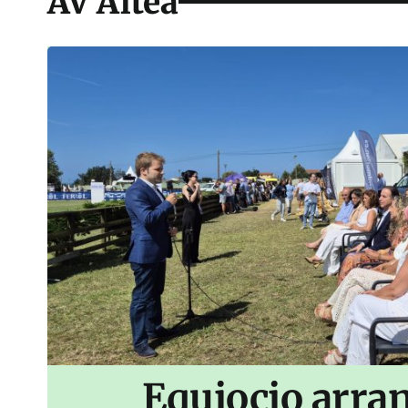
AV Altea
Equiocio arran