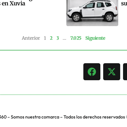
s en Xuvia
su
Anterior
1
2
3
…
7.025
Siguiente
360 – Somos nuestra comarca – Todos los derechos reservados