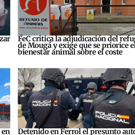
zar
FeC critica la adjudicación del refu
de Mougá y exige que se priorice e
bienestar animal sobre el coste
 en
Detenido en Ferrol el presunto aut