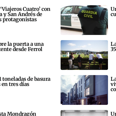
 ‘Viajeros Cuatro’ con
Un
ra y San Andrés de
cu
 protagonistas
bre la puerta a una
La
tente desde Ferrol
35
21 toneladas de basura
La
 en tres días
vi
co
esta Mondragón
Un