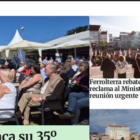
Ferrolterra rebat
reclama al Minis
reunión urgente 
ca su 35º