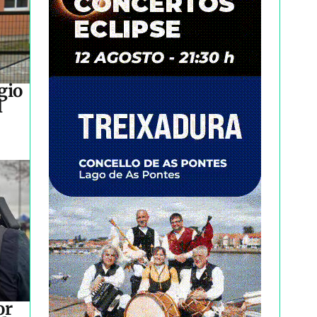
gio
l
or