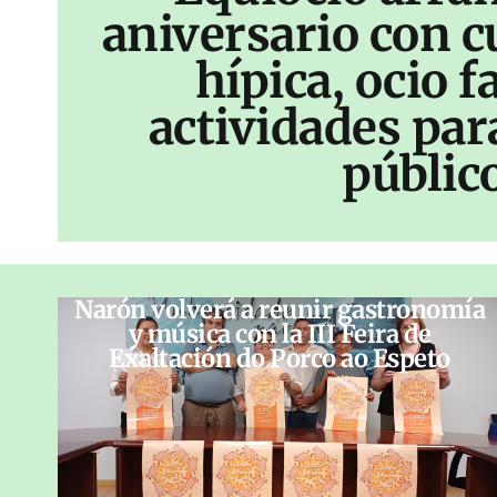
aniversario con c
hípica, ocio f
actividades par
públic
Narón volverá a reunir gastronomía
y música con la III Feira de
Exaltación do Porco ao Espeto