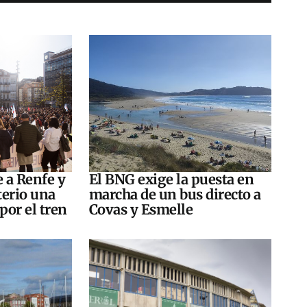
e a Renfe y
El BNG exige la puesta en
terio una
marcha de un bus directo a
por el tren
Covas y Esmelle