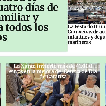
uatro días de
amiliar y
a todos los
La Festa do Grum
Curuxeiras de ac
os
infantiles y deg
marineras
La Xunta invierte más de 41.000
euros en la mejora del Centro de Día
de Caranza