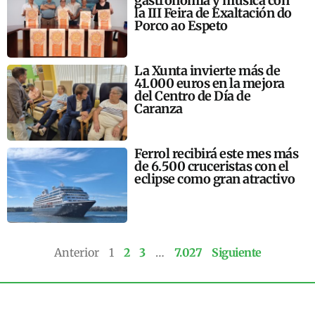
gastronomía y música con
la III Feira de Exaltación do
Porco ao Espeto
La Xunta invierte más de
41.000 euros en la mejora
del Centro de Día de
Caranza
Ferrol recibirá este mes más
de 6.500 cruceristas con el
eclipse como gran atractivo
Anterior
1
2
3
…
7.027
Siguiente