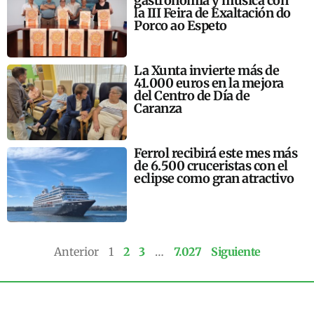
gastronomía y música con
la III Feira de Exaltación do
Porco ao Espeto
La Xunta invierte más de
41.000 euros en la mejora
del Centro de Día de
Caranza
Ferrol recibirá este mes más
de 6.500 cruceristas con el
eclipse como gran atractivo
Anterior
1
2
3
…
7.027
Siguiente