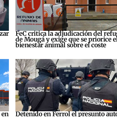
zar
FeC critica la adjudicación del refu
de Mougá y exige que se priorice e
bienestar animal sobre el coste
 en
Detenido en Ferrol el presunto aut