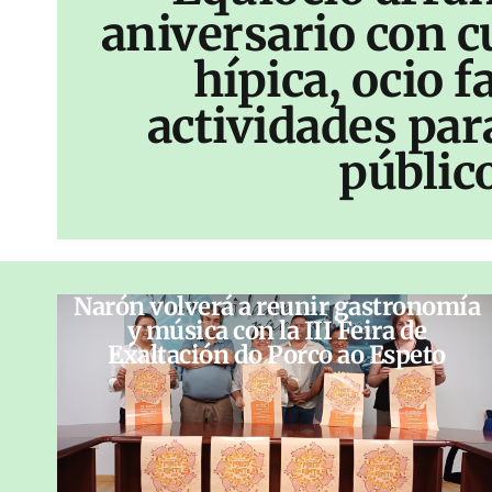
aniversario con c
hípica, ocio f
actividades par
públic
Narón volverá a reunir gastronomía
y música con la III Feira de
Exaltación do Porco ao Espeto