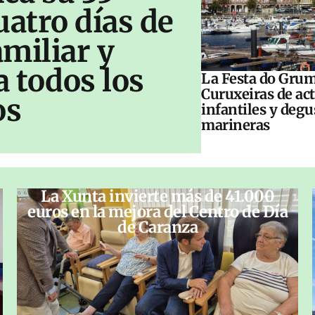
uatro días de
amiliar y
a todos los
La Festa do Grum
Curuxeiras de ac
os
infantiles y deg
marineras
La Xunta invierte más de 41.000
euros en la mejora del Centro de Día
de Caranza