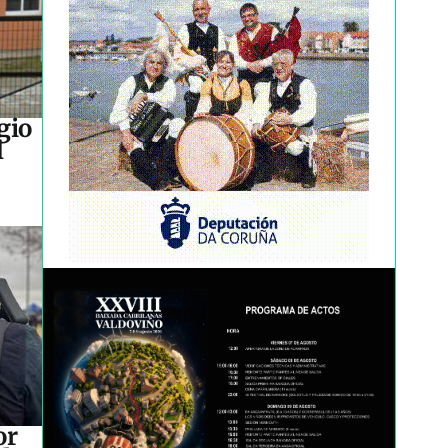
gio
l
or