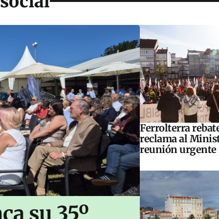
social
Ferrolterra rebat
reclama al Minis
reunión urgente 
ca su 35º