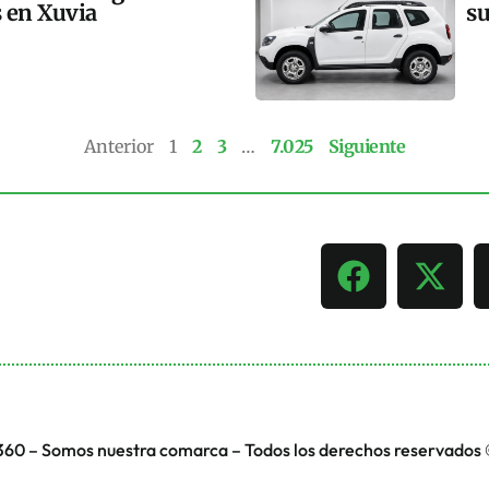
s en Xuvia
su
Anterior
1
2
3
…
7.025
Siguiente
360 – Somos nuestra comarca – Todos los derechos reservados