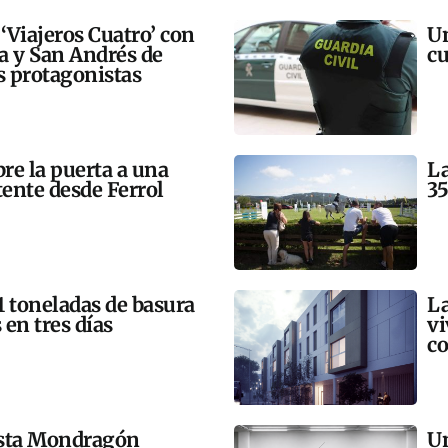
 ‘Viajeros Cuatro’ con
Un
ra y San Andrés de
cu
 protagonistas
bre la puerta a una
La
tente desde Ferrol
35
21 toneladas de basura
La
 en tres días
vi
co
esta Mondragón
Un