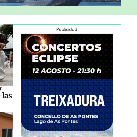
Publicidad
y
 las