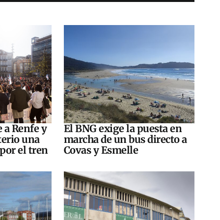
e a Renfe y
El BNG exige la puesta en
terio una
marcha de un bus directo a
por el tren
Covas y Esmelle