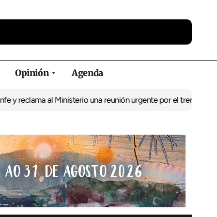
Opinión
Agenda
ma al Ministerio una reunión urgente por el tren
El BNG exige la p