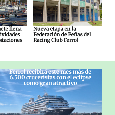
ete llena
Nueva etapa en la
tividades
Federación de Peñas del
ustaciones
Racing Club Ferrol
Ferrol recibirá este mes más de
6.500 cruceristas con el eclipse
como gran atractivo