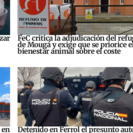
zar
FeC critica la adjudicación del refu
de Mougá y exige que se priorice e
bienestar animal sobre el coste
 en
Detenido en Ferrol el presunto aut