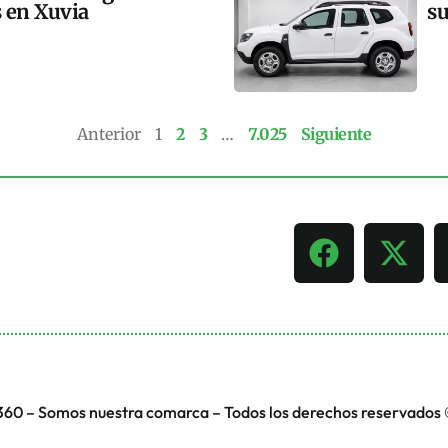
s en Xuvia
su
Anterior
1
2
3
…
7.025
Siguiente
360 – Somos nuestra comarca – Todos los derechos reservados