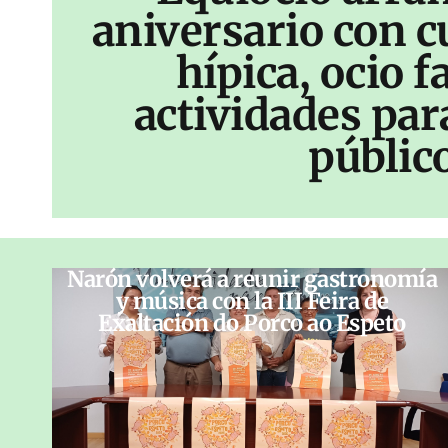
aniversario con c
hípica, ocio f
actividades par
públic
Narón volverá a reunir gastronomía
y música con la III Feira de
Exaltación do Porco ao Espeto