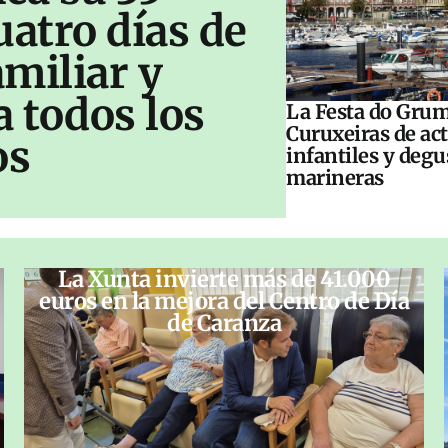
uatro días de
amiliar y
a todos los
La Festa do Grum
Curuxeiras de ac
os
infantiles y deg
marineras
La Xunta invierte más de 41.000
euros en la mejora del Centro de Día
de Caranza