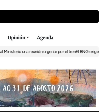
Opinión
Agenda
rio una reunión urgente por el tren
El BNG exige la puesta en mar