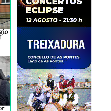
gio
l
or