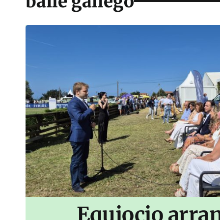
baile gallego
Equiocio arran