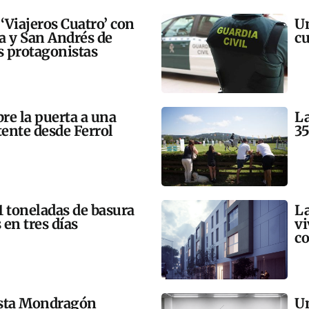
 ‘Viajeros Cuatro’ con
Un
ra y San Andrés de
cu
 protagonistas
bre la puerta a una
La
tente desde Ferrol
35
21 toneladas de basura
La
 en tres días
vi
co
esta Mondragón
Un