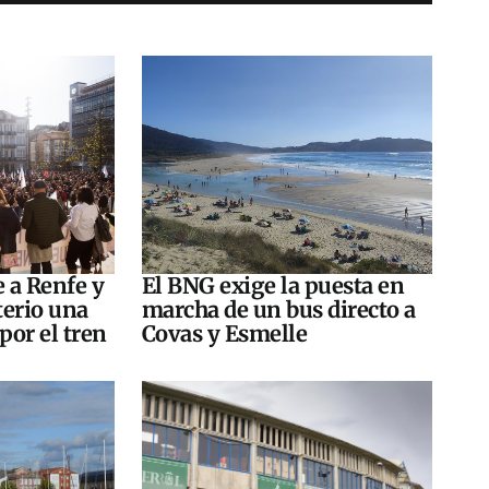
e a Renfe y
El BNG exige la puesta en
terio una
marcha de un bus directo a
por el tren
Covas y Esmelle