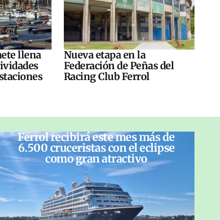
ete llena
Nueva etapa en la
tividades
Federación de Peñas del
ustaciones
Racing Club Ferrol
Ferrol recibirá este mes más de
6.500 cruceristas con el eclipse
como gran atractivo