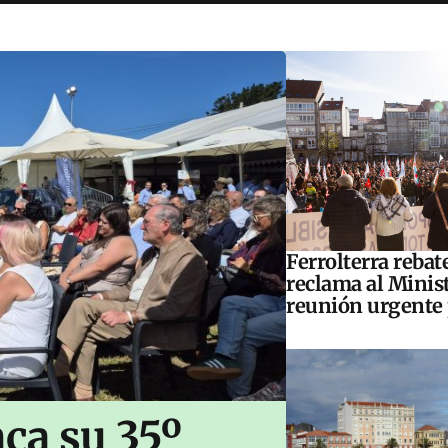
Ferrolterra rebat
reclama al Minis
reunión urgente 
ca su 35º