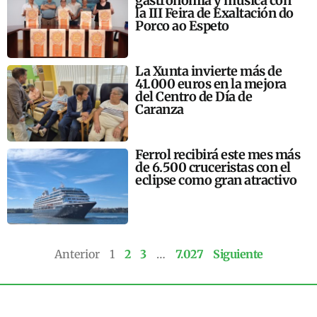
gastronomía y música con
la III Feira de Exaltación do
Porco ao Espeto
La Xunta invierte más de
41.000 euros en la mejora
del Centro de Día de
Caranza
Ferrol recibirá este mes más
de 6.500 cruceristas con el
eclipse como gran atractivo
Anterior
1
2
3
…
7.027
Siguiente