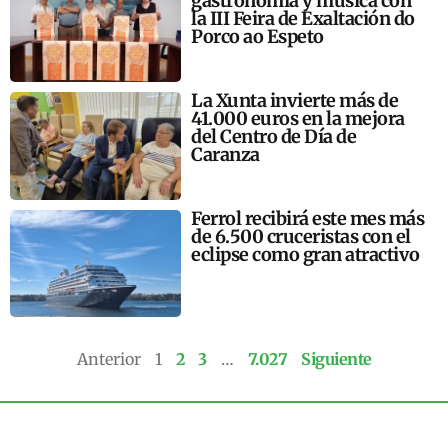
gastronomía y música con
la III Feira de Exaltación do
Porco ao Espeto
La Xunta invierte más de
41.000 euros en la mejora
del Centro de Día de
Caranza
Ferrol recibirá este mes más
de 6.500 cruceristas con el
eclipse como gran atractivo
Anterior
1
2
3
…
7.027
Siguiente