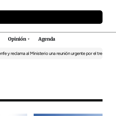
Opinión
Agenda
lama al Ministerio una reunión urgente por el tren
El BNG exige la