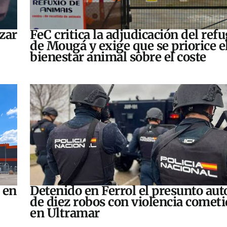
zar
FeC critica la adjudicación del refu
de Mougá y exige que se priorice e
bienestar animal sobre el coste
 en
Detenido en Ferrol el presunto aut
de diez robos con violencia comet
en Ultramar