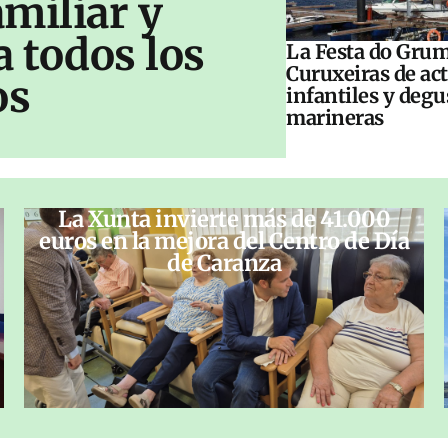
amiliar y
a todos los
La Festa do Grum
Curuxeiras de ac
os
infantiles y deg
marineras
La Xunta invierte más de 41.000
euros en la mejora del Centro de Día
de Caranza