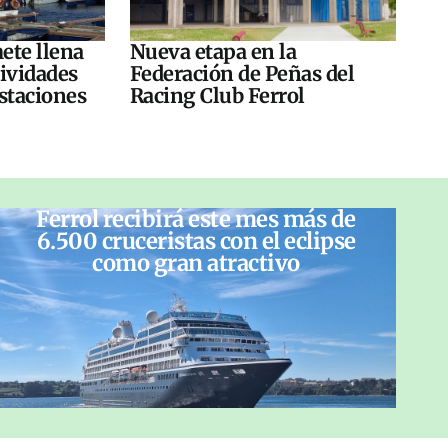
ete llena
Nueva etapa en la
tividades
Federación de Peñas del
ustaciones
Racing Club Ferrol
Ferrol recibirá este mes más de
6.500 cruceristas con el eclipse
como gran atractivo