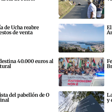
ía de Ucha reabre
El
estos de venta
An
 destina 40.000 euros al
Fe
tural
Br
ista del pabellón de O
La
final
y 