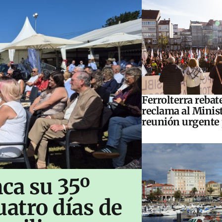
Ferrolterra rebat
reclama al Minis
reunión urgente 
ca su 35º
uatro días de