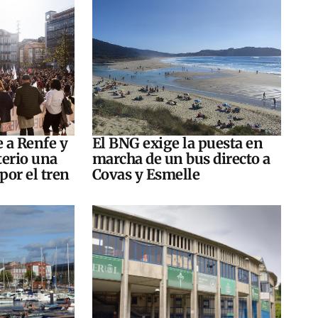
e a Renfe y
El BNG exige la puesta en
terio una
marcha de un bus directo a
por el tren
Covas y Esmelle