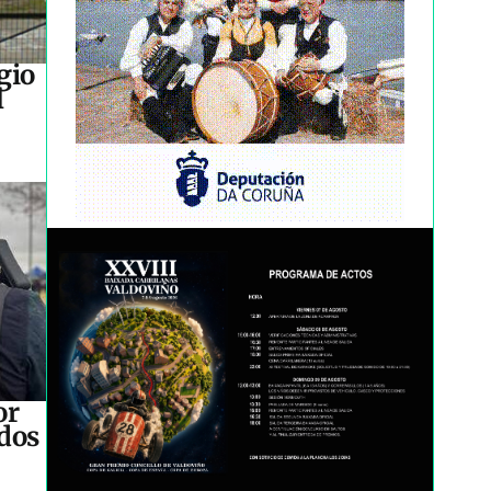
gio
l
or
idos