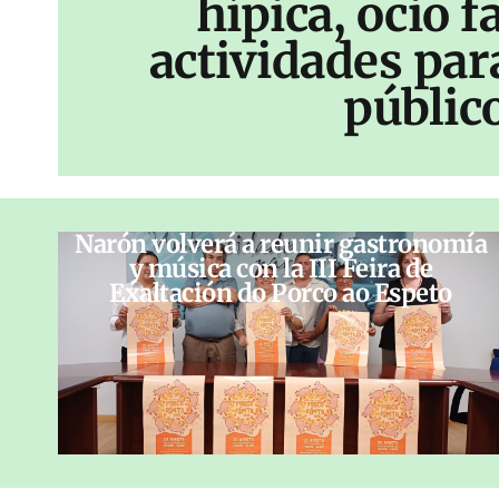
hípica, ocio f
actividades par
públic
Narón volverá a reunir gastronomía
y música con la III Feira de
Exaltación do Porco ao Espeto