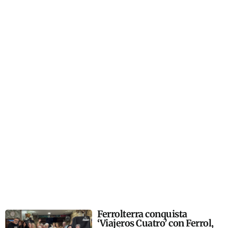
Ferrolterra conquista
‘Viajeros Cuatro’ con Ferrol,