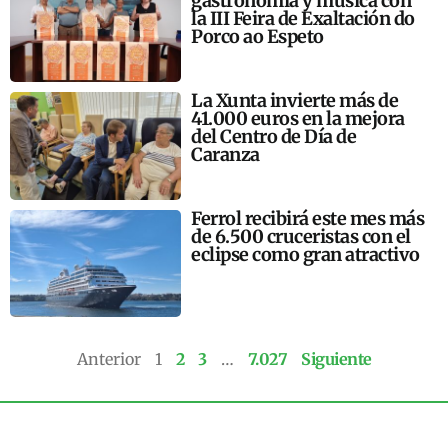
gastronomía y música con
la III Feira de Exaltación do
Porco ao Espeto
La Xunta invierte más de
41.000 euros en la mejora
del Centro de Día de
Caranza
Ferrol recibirá este mes más
de 6.500 cruceristas con el
eclipse como gran atractivo
Anterior
1
2
3
…
7.027
Siguiente