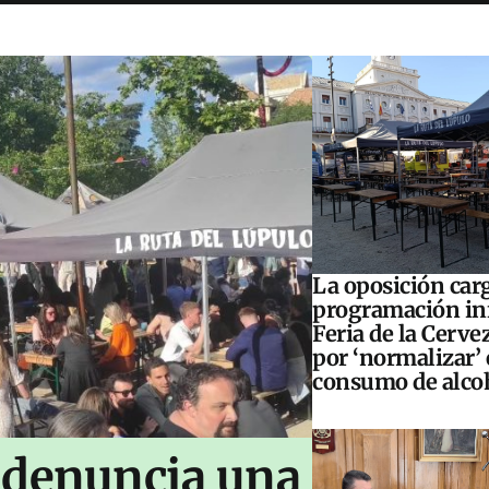
La oposición carg
programación inf
Feria de la Cerve
por ‘normalizar’ 
consumo de alco
 denuncia una