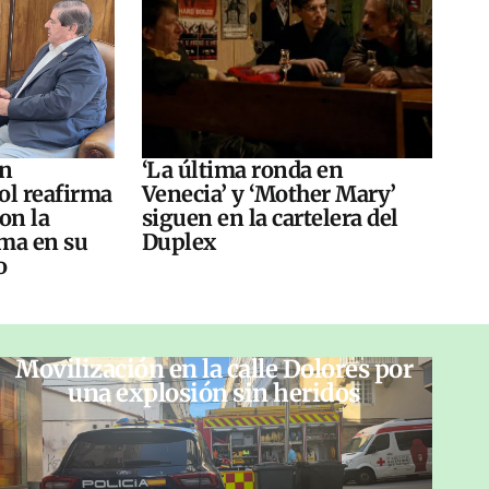
án
‘La última ronda en
ol reafirma
Venecia’ y ‘Mother Mary’
on la
siguen en la cartelera del
ma en su
Duplex
o
Movilización en la calle Dolores por
una explosión sin heridos