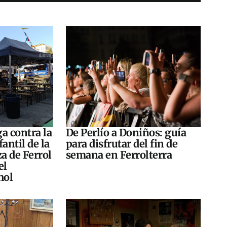
a contra la
De Perlío a Doniños: guía
antil de la
para disfrutar del fin de
za de Ferrol
semana en Ferrolterra
el
hol