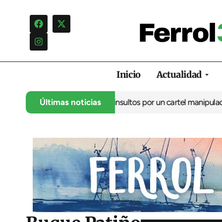
Inicio
Actualidad
cia una campaña de insultos por un cartel manipulado
Últimas noticias
La oposici