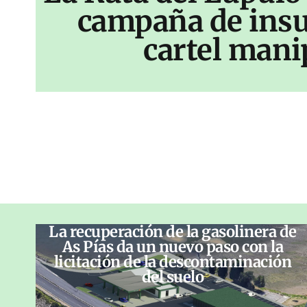
campaña de insu
cartel mani
La recuperación de la gasolinera de
As Pías da un nuevo paso con la
licitación de la descontaminación
del suelo