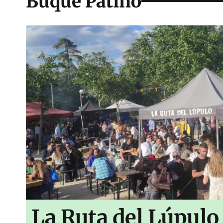
Buque Patiño
La Ruta del Lúpulo