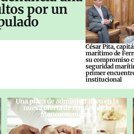
ltos por un
pulado
César Pita, capit
marítimo de Ferr
su compromiso c
seguridad maríti
primer encuentr
institucional
Una plaza de administrativo en la
nueva oferta de empleo de la
Mancomunidade