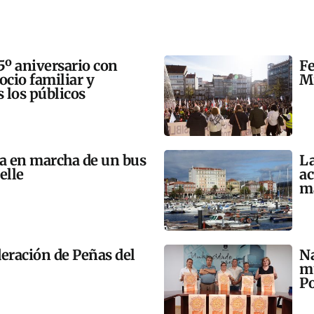
5º aniversario con
Fe
 ocio familiar y
Mi
s los públicos
ta en marcha de un bus
La
elle
ac
m
eración de Peñas del
Na
mú
Po