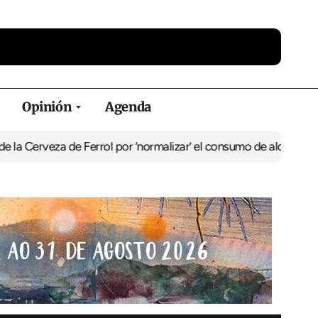
Opinión
Agenda
a de Ferrol por ‘normalizar’ el consumo de alcohol
De Perlío a Don