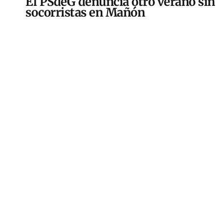
El PSdeG denuncia otro verano sin
socorristas en Mañón