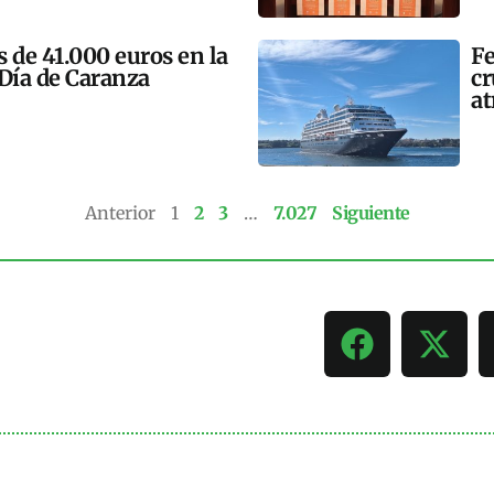
 de 41.000 euros en la
Fe
 Día de Caranza
cr
at
Anterior
1
2
3
…
7.027
Siguiente