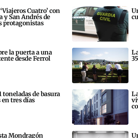
 ‘Viajeros Cuatro’ con
Un
ra y San Andrés de
cu
 protagonistas
bre la puerta a una
La
tente desde Ferrol
35
21 toneladas de basura
La
 en tres días
vi
co
esta Mondragón
Un