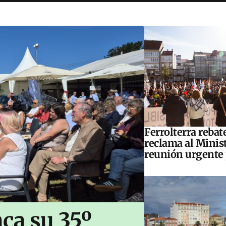
Ferrolterra rebat
reclama al Minis
reunión urgente 
ca su 35º