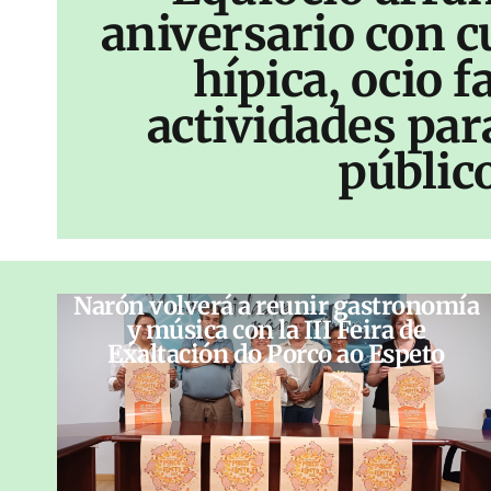
aniversario con c
hípica, ocio f
actividades par
públic
Narón volverá a reunir gastronomía
y música con la III Feira de
Exaltación do Porco ao Espeto