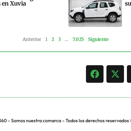
s en Xuvia
su
Anterior
1
2
3
…
7.025
Siguiente
360 – Somos nuestra comarca – Todos los derechos reservados