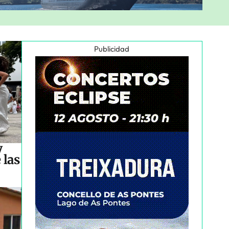
Publicidad
y
 las