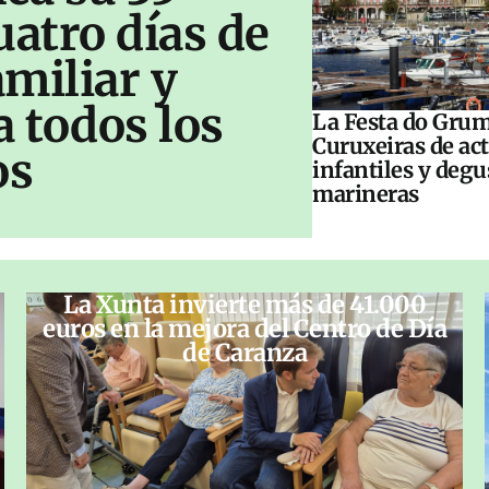
uatro días de
amiliar y
a todos los
La Festa do Grum
Curuxeiras de ac
os
infantiles y deg
marineras
La Xunta invierte más de 41.000
euros en la mejora del Centro de Día
de Caranza