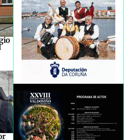
gio
l
or