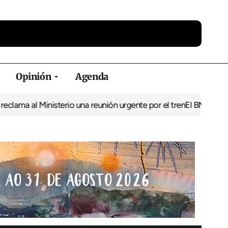
Opinión
Agenda
 Ministerio una reunión urgente por el tren
El BNG exige la puesta