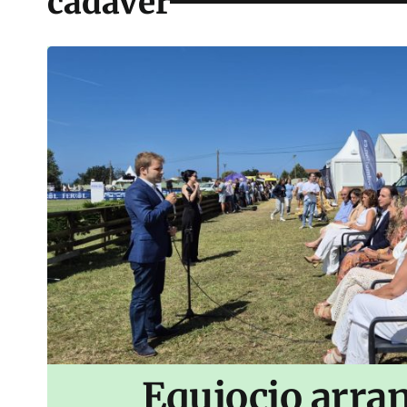
cadáver
Equiocio arran