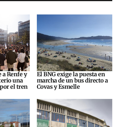
e a Renfe y
El BNG exige la puesta en
terio una
marcha de un bus directo a
por el tren
Covas y Esmelle