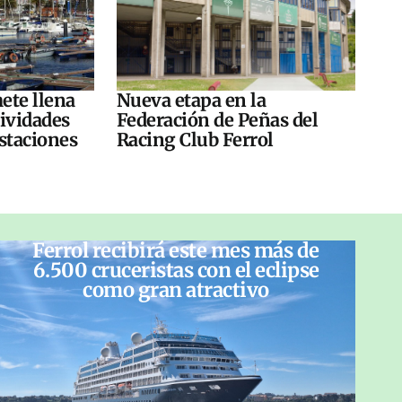
ete llena
Nueva etapa en la
tividades
Federación de Peñas del
ustaciones
Racing Club Ferrol
Ferrol recibirá este mes más de
6.500 cruceristas con el eclipse
como gran atractivo