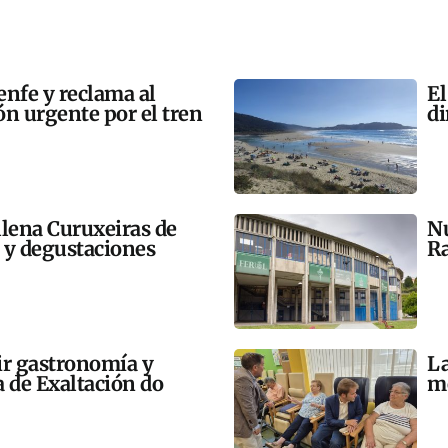
enfe y reclama al
El
n urgente por el tren
di
llena Curuxeiras de
Nu
s y degustaciones
Ra
ir gastronomía y
La
a de Exaltación do
me