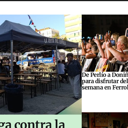
De Perlío a Doniñ
para disfrutar del
semana en Ferrol
ga contra la