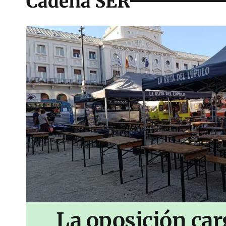
Cadena SER
La oposición car