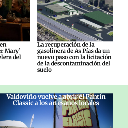
 en
La recuperación de la
er Mary’
gasolinera de As Pías da un
elera del
nuevo paso con la licitación
de la descontaminación del
suelo
Valdoviño vuelve a abrir el Pantín
Classic a los artesanos locales