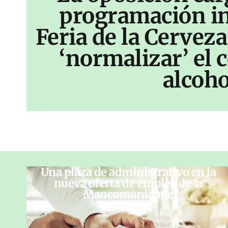
programación inf
Feria de la Cerveza
‘normalizar’ el
alcoho
Una plaza de administrativo en la
nueva oferta de empleo de la
Mancomunidade