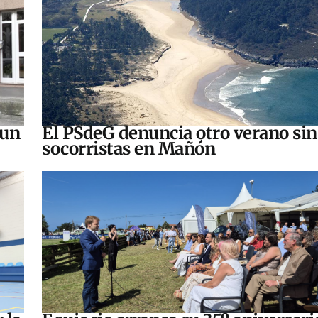
 un
El PSdeG denuncia otro verano sin
socorristas en Mañón