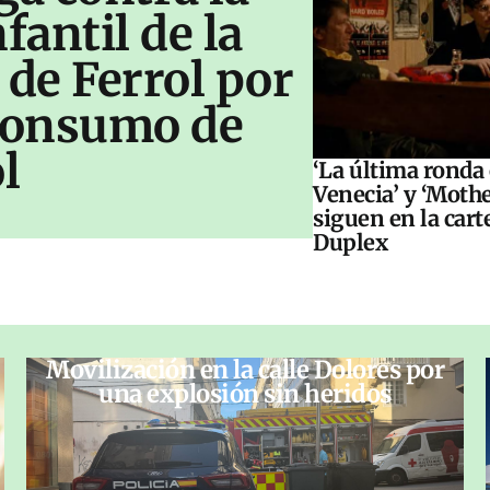
antil de la
 de Ferrol por
 consumo de
l
‘La última ronda
Venecia’ y ‘Moth
siguen en la cart
Duplex
Movilización en la calle Dolores por
una explosión sin heridos