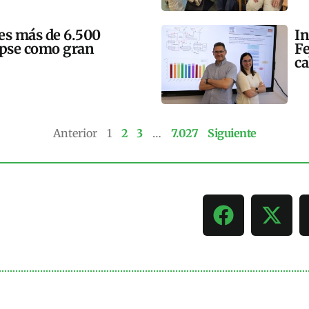
mes más de 6.500
In
lipse como gran
Fe
ca
Anterior
1
2
3
…
7.027
Siguiente