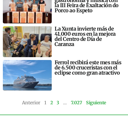
gastronomía y música con
la III Feira de Exaltación do
Porco ao Espeto
La Xunta invierte más de
41.000 euros en la mejora
del Centro de Día de
Caranza
Ferrol recibirá este mes más
de 6.500 cruceristas con el
eclipse como gran atractivo
Anterior
1
2
3
…
7.027
Siguiente