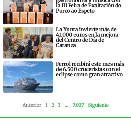
gastronomía y música con
la III Feira de Exaltación do
Porco ao Espeto
La Xunta invierte más de
41.000 euros en la mejora
del Centro de Día de
Caranza
Ferrol recibirá este mes más
de 6.500 cruceristas con el
eclipse como gran atractivo
Anterior
1
2
3
…
7.027
Siguiente