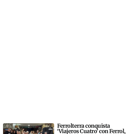
Ferrolterra conquista
‘Viajeros Cuatro’ con Ferrol,