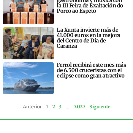
gastronomía y música con
la III Feira de Exaltación do
Porco ao Espeto
La Xunta invierte más de
41.000 euros en la mejora
del Centro de Día de
Caranza
Ferrol recibirá este mes más
de 6.500 cruceristas con el
eclipse como gran atractivo
Anterior
1
2
3
…
7.027
Siguiente