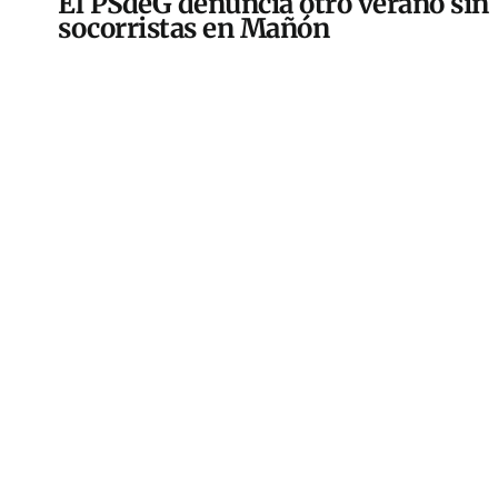
El PSdeG denuncia otro verano sin
socorristas en Mañón