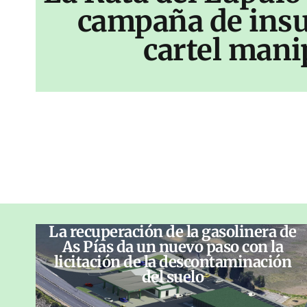
campaña de insu
cartel mani
La recuperación de la gasolinera de
As Pías da un nuevo paso con la
licitación de la descontaminación
del suelo