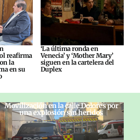
án
‘La última ronda en
ol reafirma
Venecia’ y ‘Mother Mary’
on la
siguen en la cartelera del
ma en su
Duplex
o
Movilización en la calle Dolores por
una explosión sin heridos