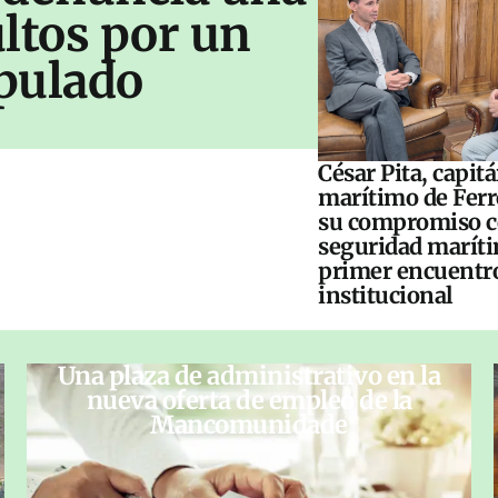
ltos por un
pulado
César Pita, capit
marítimo de Ferr
su compromiso c
seguridad maríti
primer encuentr
institucional
Una plaza de administrativo en la
nueva oferta de empleo de la
Mancomunidade