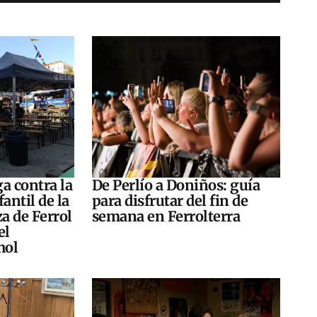
a contra la
De Perlío a Doniños: guía
antil de la
para disfrutar del fin de
za de Ferrol
semana en Ferrolterra
el
hol