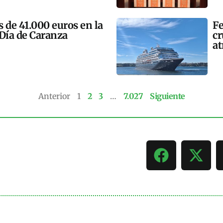
 de 41.000 euros en la
Fe
 Día de Caranza
cr
at
Anterior
1
2
3
…
7.027
Siguiente