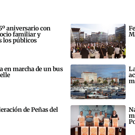
5º aniversario con
Fe
 ocio familiar y
Mi
s los públicos
ta en marcha de un bus
La
elle
ac
m
eración de Peñas del
Na
mú
Po