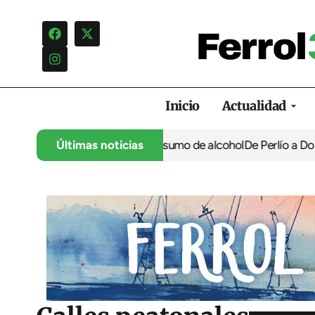
Inicio
Actualidad
por ‘normalizar’ el consumo de alcohol
Últimas noticias
De Perlío a Doniños: guía p