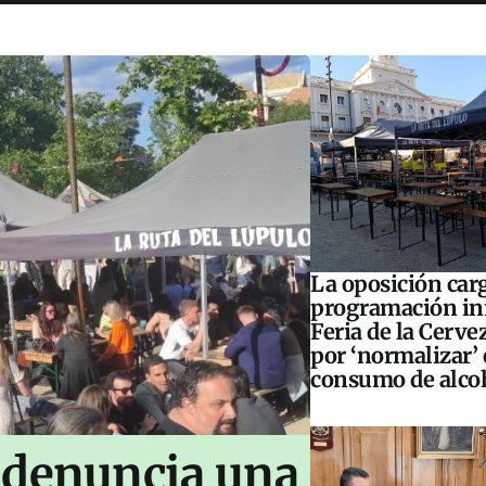
La oposición carg
programación inf
Feria de la Cerve
por ‘normalizar’ 
consumo de alco
 denuncia una