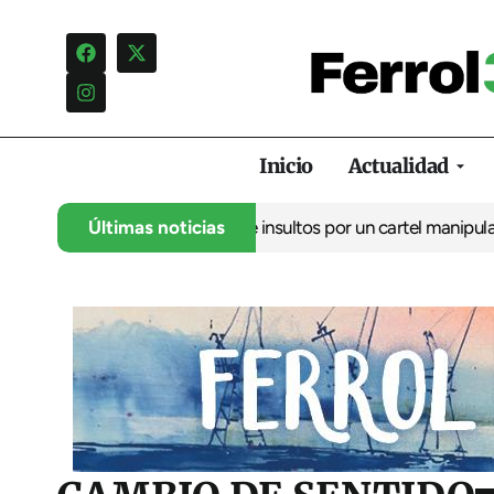
Inicio
Actualidad
ncia una campaña de insultos por un cartel manipulado
Últimas noticias
La oposic