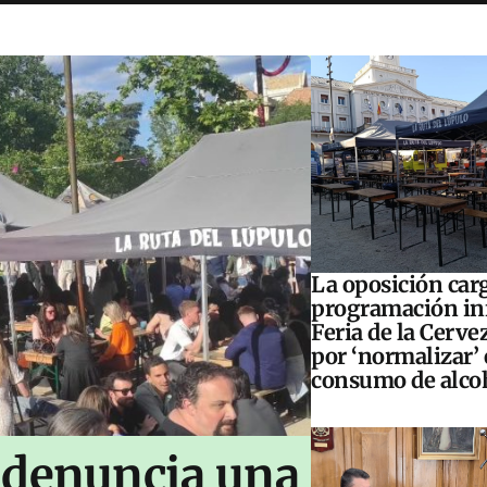
La oposición carg
programación inf
Feria de la Cerve
por ‘normalizar’ 
consumo de alco
 denuncia una