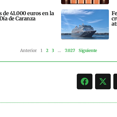
 de 41.000 euros en la
Fe
 Día de Caranza
cr
at
Anterior
1
2
3
…
7.027
Siguiente