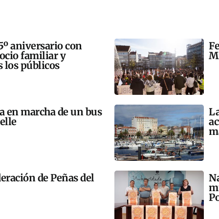
5º aniversario con
Fe
 ocio familiar y
Mi
s los públicos
ta en marcha de un bus
La
elle
ac
m
eración de Peñas del
Na
mú
Po