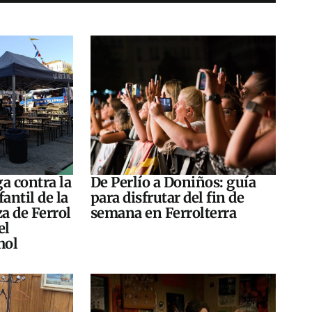
a contra la
De Perlío a Doniños: guía
antil de la
para disfrutar del fin de
za de Ferrol
semana en Ferrolterra
el
hol