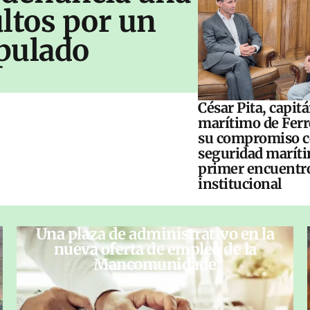
ltos por un
pulado
César Pita, capit
marítimo de Ferr
su compromiso c
seguridad maríti
primer encuentr
institucional
Una plaza de administrativo en la
nueva oferta de empleo de la
Mancomunidade