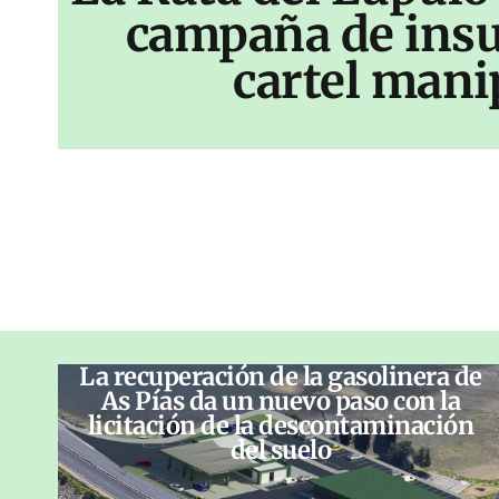
campaña de insu
cartel mani
La recuperación de la gasolinera de
As Pías da un nuevo paso con la
licitación de la descontaminación
del suelo