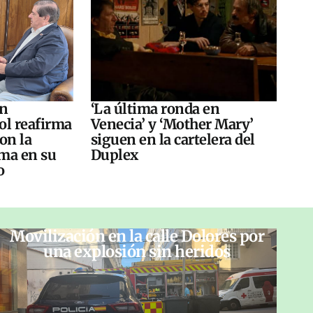
án
‘La última ronda en
ol reafirma
Venecia’ y ‘Mother Mary’
on la
siguen en la cartelera del
ma en su
Duplex
o
Movilización en la calle Dolores por
una explosión sin heridos