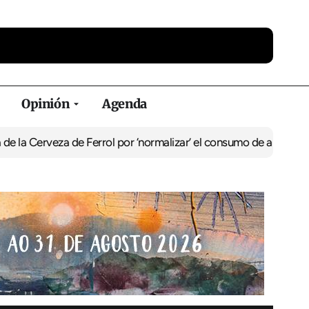
Opinión
Agenda
za de Ferrol por ‘normalizar’ el consumo de alcohol
De Perlío a Do