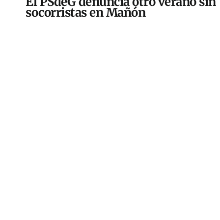
El PSdeG denuncia otro verano sin
socorristas en Mañón