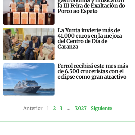
gastronomía y música con
la III Feira de Exaltación do
Porco ao Espeto
La Xunta invierte más de
41.000 euros en la mejora
del Centro de Día de
Caranza
Ferrol recibirá este mes más
de 6.500 cruceristas con el
eclipse como gran atractivo
Anterior
1
2
3
…
7.027
Siguiente