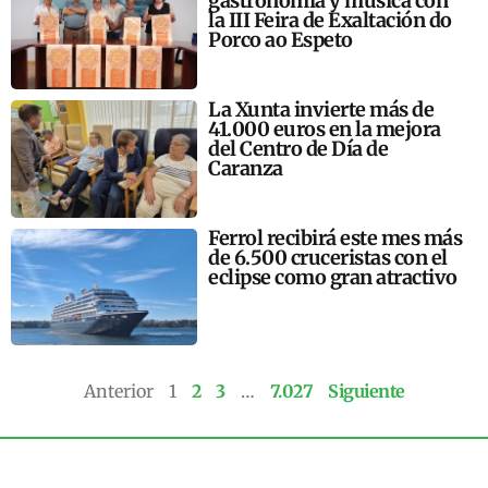
gastronomía y música con
la III Feira de Exaltación do
Porco ao Espeto
La Xunta invierte más de
41.000 euros en la mejora
del Centro de Día de
Caranza
Ferrol recibirá este mes más
de 6.500 cruceristas con el
eclipse como gran atractivo
Anterior
1
2
3
…
7.027
Siguiente