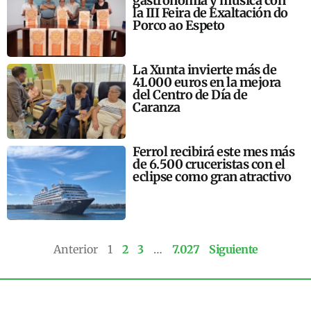
gastronomía y música con
la III Feira de Exaltación do
Porco ao Espeto
La Xunta invierte más de
41.000 euros en la mejora
del Centro de Día de
Caranza
Ferrol recibirá este mes más
de 6.500 cruceristas con el
eclipse como gran atractivo
Anterior
1
2
3
…
7.027
Siguiente