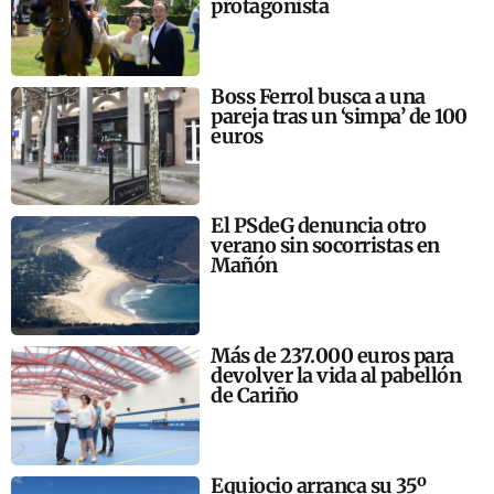
protagonista
Boss Ferrol busca a una
pareja tras un ‘simpa’ de 100
euros
El PSdeG denuncia otro
verano sin socorristas en
Mañón
Más de 237.000 euros para
devolver la vida al pabellón
de Cariño
Equiocio arranca su 35º