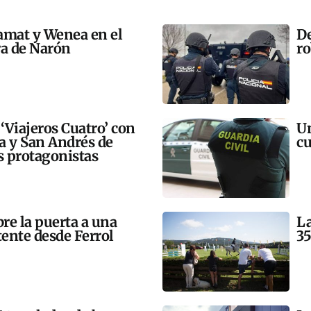
amat y Wenea en el
De
a de Narón
ro
 ‘Viajeros Cuatro’ con
Un
ra y San Andrés de
cu
 protagonistas
bre la puerta a una
La
tente desde Ferrol
35