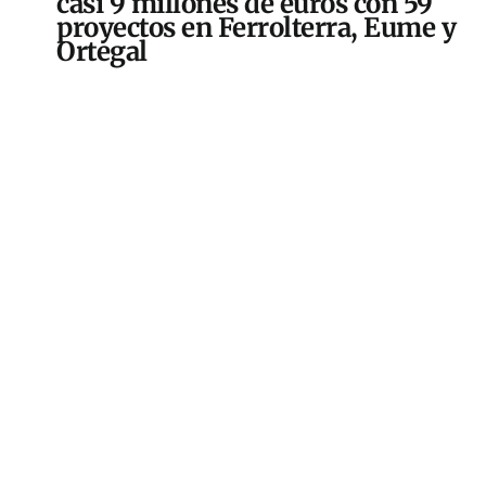
casi 9 millones de euros con 59
proyectos en Ferrolterra, Eume y
Ortegal