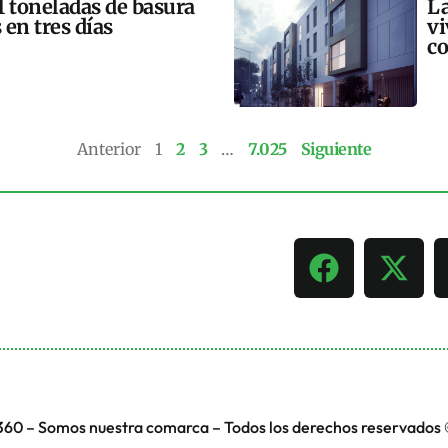
21 toneladas de basura
La
 en tres días
vi
co
Anterior
1
2
3
…
7.025
Siguiente
360 – Somos nuestra comarca – Todos los derechos reservados