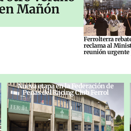
s en Mañón
Ferrolterra rebat
reclama al Minis
reunión urgente 
Nueva etapa en la Federación de
Peñas del Racing Club Ferrol