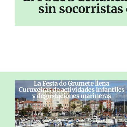
sin socorrista
La Festa do Grumete llena
Curuxeiras de actividades infantiles
y degustaciones marineras