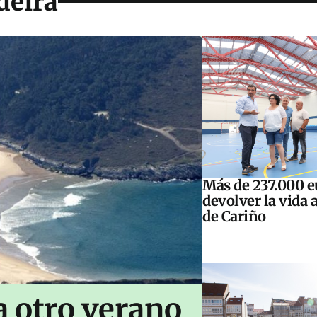
deira
Más de 237.000 e
devolver la vida 
de Cariño
 otro verano