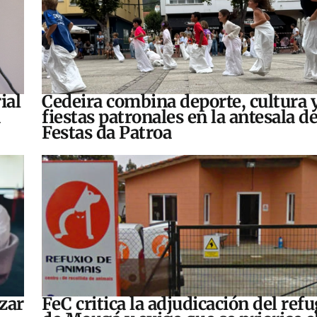
ial
Cedeira combina deporte, cultura 
fiestas patronales en la antesala de
Festas da Patroa
zar
FeC critica la adjudicación del refu