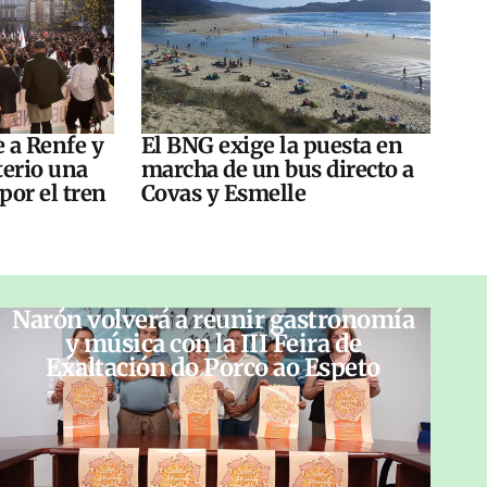
e a Renfe y
El BNG exige la puesta en
terio una
marcha de un bus directo a
por el tren
Covas y Esmelle
Narón volverá a reunir gastronomía
y música con la III Feira de
Exaltación do Porco ao Espeto