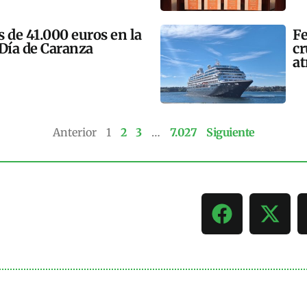
 de 41.000 euros en la
Fe
 Día de Caranza
cr
at
Anterior
1
2
3
…
7.027
Siguiente