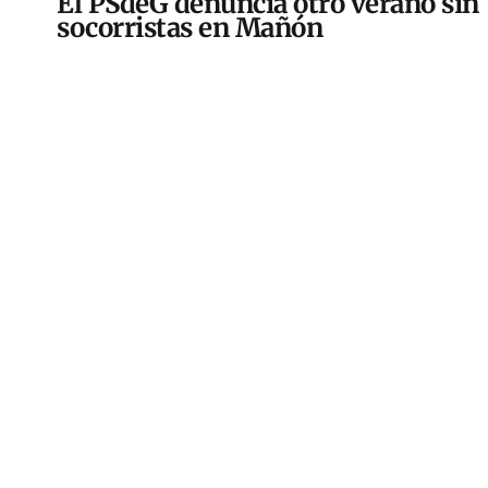
El PSdeG denuncia otro verano sin
socorristas en Mañón