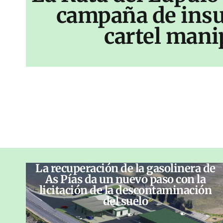
campaña de insu
cartel mani
La recuperación de la gasolinera de
As Pías da un nuevo paso con la
licitación de la descontaminación
del suelo