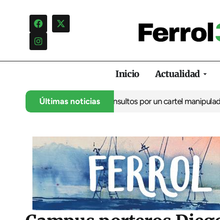
Inicio
Actualidad
cia una campaña de insultos por un cartel manipulado
Últimas noticias
La oposici