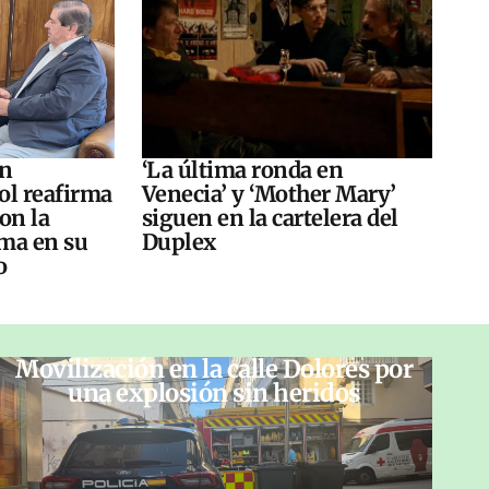
án
‘La última ronda en
ol reafirma
Venecia’ y ‘Mother Mary’
on la
siguen en la cartelera del
ma en su
Duplex
o
Movilización en la calle Dolores por
una explosión sin heridos