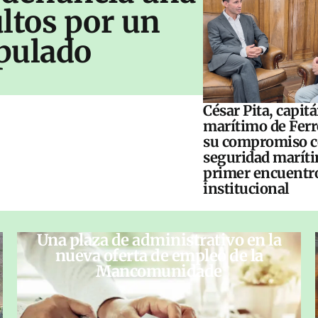
ltos por un
pulado
César Pita, capit
marítimo de Ferr
su compromiso c
seguridad maríti
primer encuentr
institucional
Una plaza de administrativo en la
nueva oferta de empleo de la
Mancomunidade