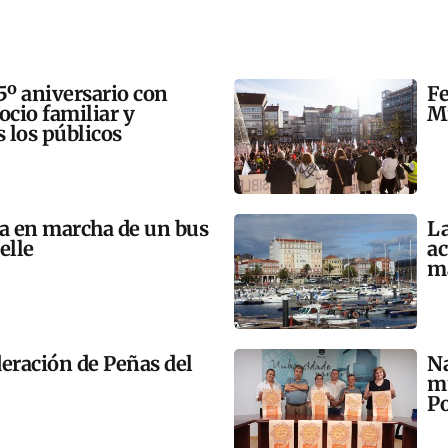
5º aniversario con
Fe
 ocio familiar y
Mi
s los públicos
ta en marcha de un bus
La
elle
ac
m
eración de Peñas del
Na
mú
Po