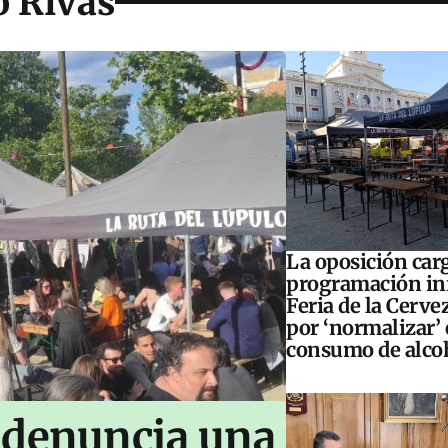
o Rivas
La oposición carg
programación inf
Feria de la Cerve
por ‘normalizar’ 
consumo de alco
 denuncia una