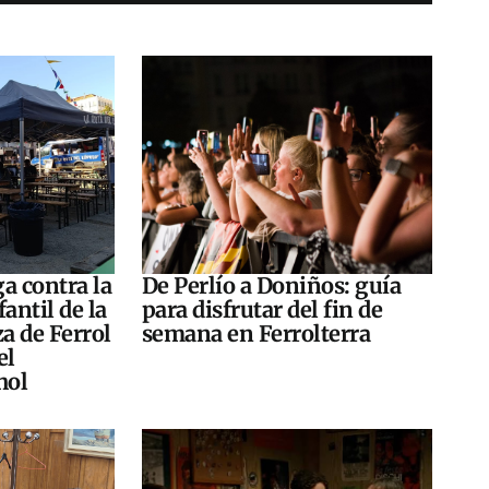
a contra la
De Perlío a Doniños: guía
antil de la
para disfrutar del fin de
za de Ferrol
semana en Ferrolterra
el
hol