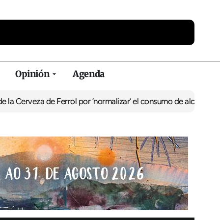
Opinión
Agenda
a de Ferrol por ‘normalizar’ el consumo de alcohol
De Perlío a Don