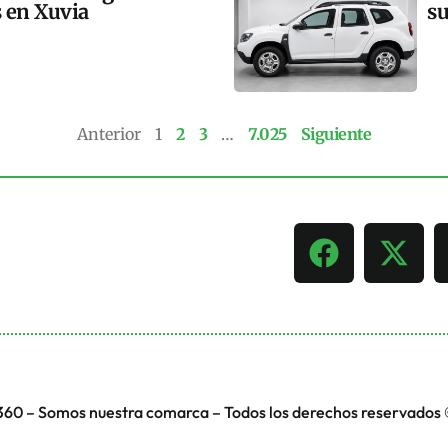
s en Xuvia
su
Anterior
1
2
3
…
7.025
Siguiente
360 – Somos nuestra comarca – Todos los derechos reservados