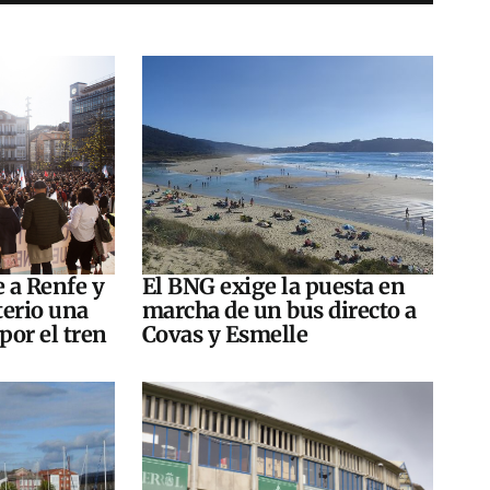
e a Renfe y
El BNG exige la puesta en
terio una
marcha de un bus directo a
por el tren
Covas y Esmelle