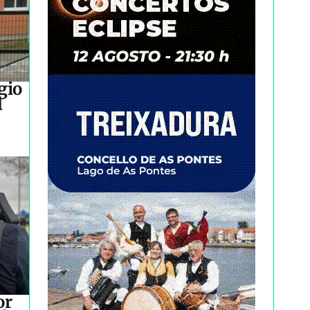
gio
l
or