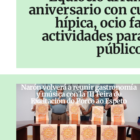
aniversario con c
hípica, ocio f
actividades par
públic
Narón volverá a reunir gastronomía
y música con la III Feira de
Exaltación do Porco ao Espeto