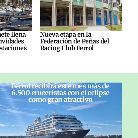
ete llena
Nueva etapa en la
tividades
Federación de Peñas del
ustaciones
Racing Club Ferrol
Ferrol recibirá este mes más de
6.500 cruceristas con el eclipse
como gran atractivo