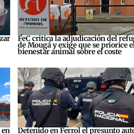
zar
FeC critica la adjudicación del refu
de Mougá y exige que se priorice e
bienestar animal sobre el coste
 en
Detenido en Ferrol el presunto aut