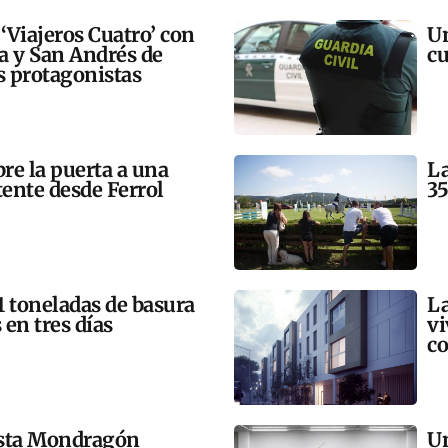
 ‘Viajeros Cuatro’ con
Un
ra y San Andrés de
cu
 protagonistas
bre la puerta a una
La
tente desde Ferrol
35
21 toneladas de basura
La
 en tres días
vi
co
esta Mondragón
Un