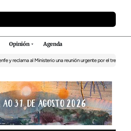
Opinión
Agenda
ama al Ministerio una reunión urgente por el tren
El BNG exige la 