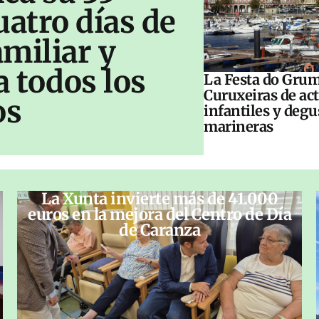
uatro días de
amiliar y
a todos los
La Festa do Grum
Curuxeiras de ac
os
infantiles y deg
marineras
La Xunta invierte más de 41.000
euros en la mejora del Centro de Día
de Caranza