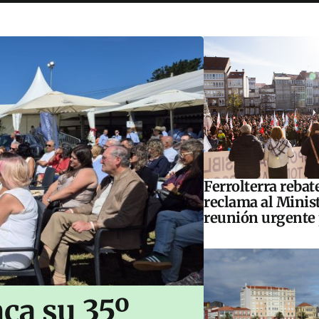
Ferrolterra rebat
reclama al Minis
reunión urgente 
ca su 35º