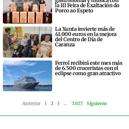
gastronomía y música con
la III Feira de Exaltación do
Porco ao Espeto
La Xunta invierte más de
41.000 euros en la mejora
del Centro de Día de
Caranza
Ferrol recibirá este mes más
de 6.500 cruceristas con el
eclipse como gran atractivo
Anterior
1
2
3
…
7.027
Siguiente