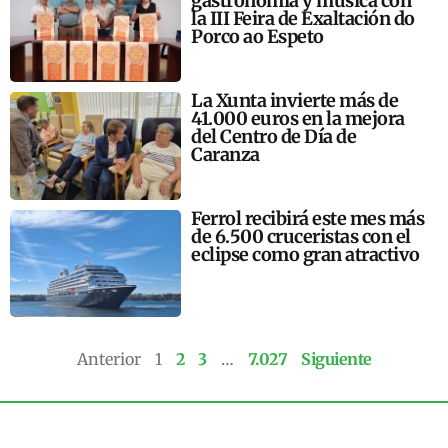
gastronomía y música con
la III Feira de Exaltación do
Porco ao Espeto
La Xunta invierte más de
41.000 euros en la mejora
del Centro de Día de
Caranza
Ferrol recibirá este mes más
de 6.500 cruceristas con el
eclipse como gran atractivo
Anterior
1
2
3
…
7.027
Siguiente