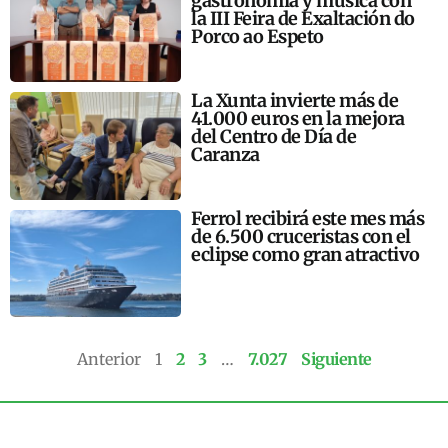
gastronomía y música con
la III Feira de Exaltación do
Porco ao Espeto
La Xunta invierte más de
41.000 euros en la mejora
del Centro de Día de
Caranza
Ferrol recibirá este mes más
de 6.500 cruceristas con el
eclipse como gran atractivo
Anterior
1
2
3
…
7.027
Siguiente