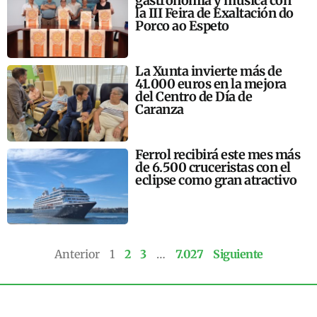
gastronomía y música con
la III Feira de Exaltación do
Porco ao Espeto
La Xunta invierte más de
41.000 euros en la mejora
del Centro de Día de
Caranza
Ferrol recibirá este mes más
de 6.500 cruceristas con el
eclipse como gran atractivo
Anterior
1
2
3
…
7.027
Siguiente